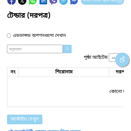
আপনার মতামত প্রদান করুন
টেন্ডার (দরপত্র)
এডভান্সড অপশনগুলো দেখান
পৃষ্ঠা আইটেম
নং
শিরোনাম
দরপত্র 
কোনো তথ্য
আর্কাইভ দেখুন