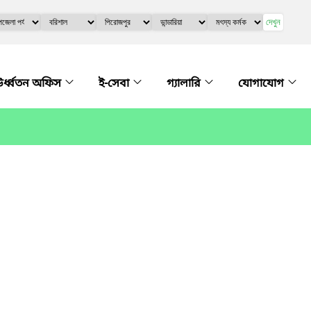
দেখুন
র্ধ্বতন অফিস
ই-সেবা
গ্যালারি
যোগাযোগ