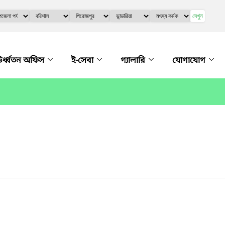
দেখুন
র্ধ্বতন অফিস
ই-সেবা
গ্যালারি
যোগাযোগ