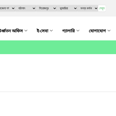
দেখুন
র্ধ্বতন অফিস
ই-সেবা
গ্যালারি
যোগাযোগ