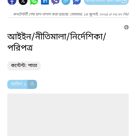
আপনার মতামত প্রদান করুন
কনটেন্টটি শেষ হাল-নাগাদ করা হয়েছে: সোমবার, ১৪ জুলাই, ২০২৫ এ ০৬:২০ PM
আইইন/নীতিমালা/নির্দেশিকা/
পরিপত্র
কন্টেন্ট: পাতা
ফাইল ১