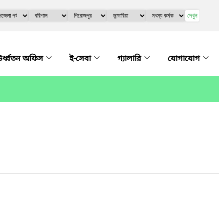
দেখুন
র্ধ্বতন অফিস
ই-সেবা
গ্যালারি
যোগাযোগ