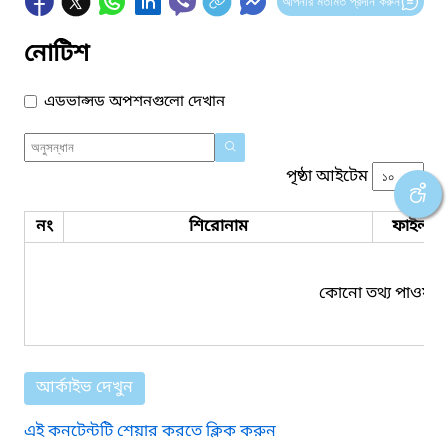
আপনার মতামত প্রদান করুন
নোটিশ
এডভান্সড অপশনগুলো দেখান
পৃষ্ঠা আইটেম
নং
শিরোনাম
ফাইল সম
কোনো তথ্য পাওয়া য
আর্কাইভ দেখুন
এই কনটেন্টটি শেয়ার করতে ক্লিক করুন