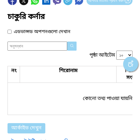
আপনার মতামত প্রদান করুন
চাকুরি কর্নার
এডভান্সড অপশনগুলো দেখান
পৃষ্ঠা আইটেম
নং
শিরোনাম
পিডিএ
সংযুক্ত
কোনো তথ্য পাওয়া যায়নি।
আর্কাইভ দেখুন